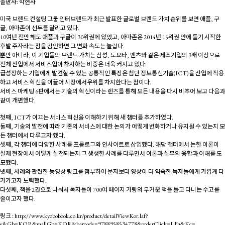
출판사: 학현사
미국 브랜드 컨설팅 그룹 인터브랜드가 최근 발표한 글로벌 브랜드 가치 순위를 보면 애플, 구
글, 아마존이 선두를 달리고 있다.
10여년 전만 해도 애플과 구글이 30위권에 있었고, 아마존은 2014년 15위권 안에 들기 시작한
후발 주자라는 점을 감안하면 그 변화 속도는 놀랍다.
뿐만 아니라, 이 기업들의 브랜드 가치는 삼성, 도요타, 벤츠와 같은 제조기업의 3배 이상으로
전체 산업에서 서비스업이 차지하는 비중은 더욱 커지고 있다.
급성장하는 기업에게 발견할 수 있는 공통적인 특징은 첨단 정보통신기술(ICT)을 산업에 적용
하고 서비스 혁신을 이끌어 시장에서우위를 차지한다는 점이다.
서비스 마케팅 6판에서는 기술의 혁신이라는 렌즈를 통해 모든 내용을 다시 비추어 보고 다음과
같이 개편했다.
첫째, ICT가 이끄는 서비스 혁신을 이해하기 위해 새 챕터를 추가하였다.
둘째, 기술의 발전에 따라 기존의 서비스에 대한 논의가 어떻게 변화하거나 유지될 수 있는지 모
든 챕터에서 다루고자 했다.
셋째, 각 챕터에 다양한 사례를 프롤로그와 인사이트로 삽입했다. 해당 챕터에서 논한 이론이
실제 현장에서 어떻게 실천되는지 그 생생한 사례를 다루면서 이론과 실무의 융합과 이해를 도
모했다.
넷째, 사례와 관련한 동영상 링크를 첨부하여 문자보다 영상이 더 익숙한 독자들에게 가깝게 다
가가고자 노력했다.
다섯째, 책을 2권으로 나눠서 독자들이 700여 페이지 가량의 무거운 책을 들고 다니는 수고를
줄이고자 했다.
링크 :
http://www.kyobobook.co.kr/product/detailViewKor.laf?
ejkGb=KOR&mallGb=KOR&barcode=9788958534778&orderClick=LEa&Kc=