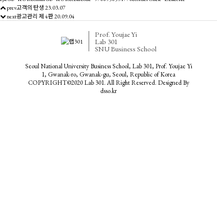
prev
고객의 탄생
23.03.07
next
광고관리 제 4판
20.09.04
Prof. Youjae Yi
Lab 301
SNU Business School
Seoul National University Business School, Lab 301, Prof. Youjae Yi
1, Gwanak-ro, Gwanak-gu, Seoul, Republic of Korea
COPYRIGHT©2020 Lab 301. All Right Reserved. Designed By
dsso.kr